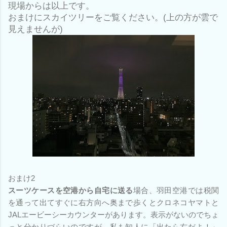
現場からは以上です。
おまけにスカイツリーをご覧ください。(上の方が雲で
見えませんが)
おまけ2
スーツケースを空港から自宅に送る
場合、羽田空港では税関
を通って出てすぐに右方向へ奥まで歩くとクロネコヤマトと
JALエービーシーカウンターがあります。表示がないのでちょ
っと分かりづらいのですが、私も知人に「出たら右だよ！」