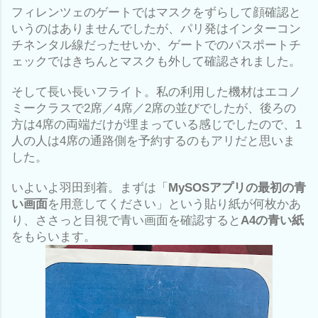
フィレンツェのゲートではマスクをずらして顔確認と
いうのはありませんでしたが、パリ発はインターコン
チネンタル線だったせいか、ゲートでのパスポートチ
ェックではきちんとマスクも外して確認されました。
そして長い長いフライト。私の利用した機材はエコノ
ミークラスで2席／4席／2席の並びでしたが、後ろの
方は4席の両端だけが埋まっている感じでしたので、1
人の人は4席の通路側を予約するのもアリだと思いま
した。
いよいよ羽田到着。まずは「
MySOSアプリの最初の青
い画面
を用意してください」という貼り紙が何枚かあ
り、ささっと目視で青い画面を確認すると
A4の青い紙
をもらいます。