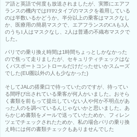
ア語と英語で何度も放送されましたが、実際にエアフ
ランスの機内では
FFP2
タイプのマスクを着用している
のは
半数
いるかどうか。半分以上の乗客はマスクなし
か、医療用の簡易マスクで、エアフランスの
CA
も
3
人
のうち
1
人はマスクなし、
2
人は普通の不織布マスクで
した。
パリでの乗り換え時間は1時間ちょっとしかなかった
ので焦って走りましたが、セキュリティチェックはな
くパスポートコントロールだけだったせいかスムーズ
でした(EU圏以外の人も少なかった)
そしてJALの搭乗口で待っていたのですが、待ってい
る間呼び出されている乗客が何人かいました。おそら
く書類を前もって提出していない人や何か不明点があ
った人のを調べているんじゃないかと思いました。あ
らかじめ書類をメールで送っていたためか、フィレン
ツェでチェックされたためか、私の場合パリの乗り換
え時には何の書類チェックもありませんでした