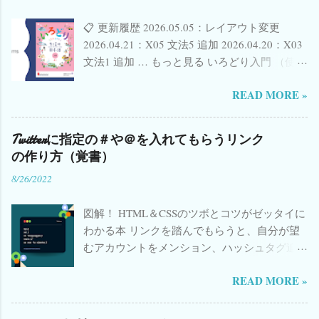
📋 更新履歴 2026.05.05：レイアウト変更
2026.04.21：X05 文法5 追加 2026.04.20：X03
文法1 追加 … もっと見る いろどり入門 （使い
方など詳細は こちら ） 🟠 いろどり初級1へ →
READ MORE »
🟡 いろどり初級2へ → 🟢 いろどり初中級へ →
𝕏 Twitter(現X)で共有 f Facebook で共有 📋 課
ごとのまとめ 活動用スライド一部公開 しまし
Twitterに指定の＃や＠を入れてもらうリンク
た。 ✨ New! 各単元の「 漢字のことば 」タイ
の作り方（覚書）
ピングGoogle Form、順次追加中
8/26/2022
（2023.08.07〜） 📺 YouTube上でのGoogle
Form視聴不具合について→ こちら 参照
図解！ HTML＆CSSのツボとコツがゼッタイに
YouTube ショートビデオ 追加中 ／ 参照 リン
わかる本 リンクを踏んでもらうと、自分が望
ク （© The Japan Foundation Japanese-
むアカウントをメンション、ハッシュタグ追
Language Institute, Urawa） ことばの準備 会話
加などが出来るようなリンクの作り方は、い
形に注目 📚 関連書籍・おすすめリンク 日本語
READ MORE »
ろいろなブログに載っているんじゃないかと
教育関連の本(Amazon) 日本語漢字関連の本
思いますが、htmlを作成する方法はよくあるの
(Amazon) イタリア語学習書(Amazon) Kindle
に、リンク(url)として作成する方法があまり載
Unlimited Audible 日本語教師のためのアクテ