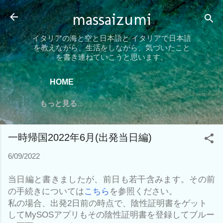
スキップしてメイン コンテンツに移動
massaizumi
イタリアの海と空と日本語と イタリアで日本語
を教えながら、生活をしながら、気づいたこと
を書き連ねていこうと思います。
HOME
もっと見る…
一時帰国2022年6月(出発当日編)
6/09/2022
当日編と書きましたが、前日も若干含みます。その前
の手続きについては
こちら
を
参照ください。
私の場合、出発2日前の時点で、陰性証明書をゲット
してMySOSアプリもその陰性証明書を登録してブルー