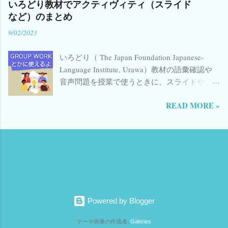
いろどり教材でアクティヴィティ（スライド
っていなかったので、自分の覚書のためにも
ィブ・ラーニング Amazon 日本語教師のため
など）のまとめ
記しておきます。 赤字 のところを書き換えて
のCEFR 楽天 聞いて覚える話し方 日本語生中
9/02/2023
コピペでオッケーです。 内容 メンションして
継・初中級編〈1〉 Amazon 日本語生中継 初中
もらう場合 ハッシュタグを入れてもらう場合
級編2 ...
いろどり（ The Japan Foundation Japanese-
複数のハッシュタグを入れてもらう場合 メン
Language Institute, Urawa）教材の語彙確認や
ションとハッシュタグを入れてもらう場合 HP
音声問題を授業で使うときに、スライドやジ
などのURLを入れてもらう場合 文章を入れて
ャムボードを使うことがあります。X(旧
もらう場合 ☆ メンションしてもらう場合のリ
READ MORE »
Twitter)で一部公開したところ、たくさん反響
ンク ☆ 例 @izumimassa
をいただけたので使用案も付け足すことにし
https://twitter.com/intent/tweet?screen_name=
ました。（前を気が必要ない方は、下の方に
izumimassa 注意：＠記号は入れない 目次に戻
スクロールしてください） （ジャムボ終了に
る ☆ ハッシュタグを入れてもらう場合のリン
伴い、それっぽいスライドの使い方だけ説明
ク ☆ 例 #irodoriashomework
したページはこちら → ） いろどり教材を授業
https://twitter.com/intent/tweet?hashtags=
で使うときに、スライドやジャムボードで答
irodoriashomework 注意：#記号は入れない 目
える方式にすると楽しい感じになる気がしま
次に戻る ☆ 複数のハッシュタグを入れてもら
Powered by Blogger
す。グループでわいわいやったり、個人作業
う場合のリンク ☆ 例 #irodoriashomework
にして黙って見守ったり。 他にもあるのです
#irodorijp https://twitter.com/intent/tweet?
テーマ画像の作成者:
Galeries
が、あちこちに散らばっているので見つけた