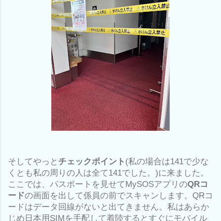
そしてやっと
チェックポイント
(私の場合は141で少な
くとも私の周りの人は全て141でした。)に来ました。
ここでは、パスポートを見せてMySOSアプリの
QRコ
ード
の画面を出して係員の前でスキャンします。QRコ
ードはデータ回線がないと出てきません。私はあらか
じめ日本用SIMを手配して着陸するとすぐにモバイル