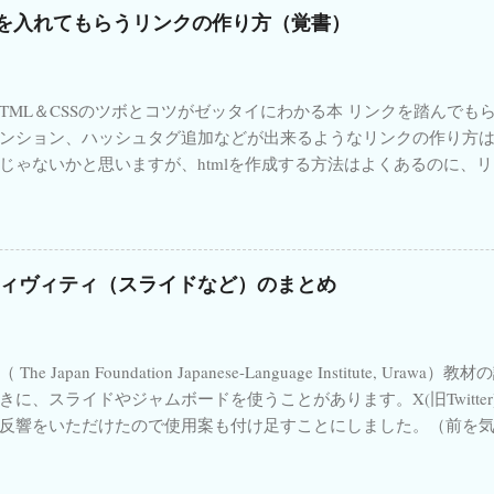
話 形に注目 📚 関連書籍・おすすめリンク 日本語教育関連の本(Ama
＃や＠を入れてもらうリンクの作り方（覚書）
arDeck 使い方
1
Permesso Internazionale di Guida
1
SIM
n) イタリア語学習書(Amazon) Kindle Unlimited Audible
mazon 日本語教師のためのCEFR 楽天 聞いて覚える話し方 日本語
se
1
URL作成
1
WordPress
1
Working Holiday Visa in
n 日本語生中継 初中級編2 ...
X05
1
X06
1
X07
1
X08
1
X09
1
X10
1
HTML＆CSSのツボとコツがゼッタイにわかる本 リンクを踏んで
ンション、ハッシュタグ追加などが出来るようなリンクの作り方
Y02
1
Y03
1
Y04
1
Y05
1
Y06
1
Y07
1
じゃないかと思いますが、htmlを作成する方法はよくあるのに、リン
Z12
1
Zoomキャンセル
1
Zoomサブスク
1
aggiusta
り載っていなかったので、自分の覚書のためにも記しておきます。 
on
1
ehondenihongo
1
font
1
japanese number
1
m
でオッケーです。 内容 メンションしてもらう場合 ハッシュタグを
タグを入れてもらう場合 メンションとハッシュタグを入れてもらう場
numeri giapponesi
1
omofoni
1
omografi
1
omonim
場合 文章を入れてもらう場合 ☆ メンションしてもらう場合のリンク ☆ 
ィヴィティ（スライドなど）のまとめ
rakuten
1
referendum abrogativo
1
referendum costituzional
/twitter.com/intent/tweet?screen_name= izumimassa 注意
もらう場合のリンク ☆ 例 #irodoriashomework https://twitter.com/
いろどりスライド
1
いろどり中級
1
いろどり教案
1
riashomework 注意：#記号は入れない 目次に戻る ☆ 複数のハ
すうじ
1
でき日
1
どうおんいぎご
1
まるごと
1
The Japan Foundation Japanese-Language Institute, 
irodoriashomework #irodorijp https://twitter.com/intent/tweet?hash
きに、スライドやジャムボードを使うことがあります。X(旧Twitte
ん
1
よんぷん
1
アフィリエイト
1
アレルギー
1
ア
orijp コンマ(,)で足せばいい。 目次に戻る ☆ メンションとハッシ
反響をいただけたので使用案も付け足すことにしました。（前を
zumimassa #irodoriashomework #irodorijp https://twitter.com/inten
リアの博士課程
1
イタリアの大学
1
イタリアの税制
1
ルしてください） （ジャムボ終了に伴い、それっぽいスライドの
assa &hashtags= irodoriashomework , irodorijp アンド(&
学校システム
1
イタリア小学校
1
イタリア幼稚園
1
イ
 → ） いろどり教材を授業で使うときに、スライドやジャムボー
いのですが、使う必要があった時のためにメモ。 ...