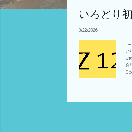
いろどり初級
3/22/2026
←
いい
an
会話
Go
Fo
フ
a f
ドを