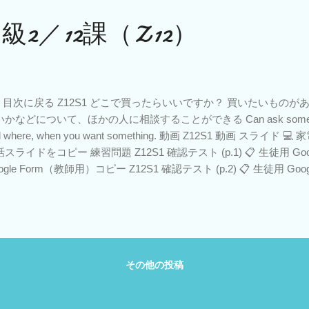
2／12課（Z12）
 目次に戻る Z12S1 どこで買ったらいいですか？ 買いたいもの
かなどについて、ほかの人に相談することができる Can ask someone wh
d where, when you want something. 動画 Z12S1 動画 スライ
スライドをコピー 練習問題 Z12S1 確認テスト (p.1) 📋 生徒用 Googl
ogle Form（教師用）コピー Z12S1 確認テスト (p.2) 📋 生徒用 Google
rm（教師用）コピー 文法 Z12G1 V-るまで、〜 Coming Soon ス
リーマーケットのアプリやサイトを利用して、電気製品などを購入するこ
lea market application or website to buy electric appliances and
コピー（PearDeck対応） ...
その他の投稿