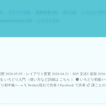
7
スライド
24
授業準備
19
ICT
18
いろどり入門
odoriashomework
13
いろどり
11
点
6
Gフォーム
5
オンライン授業
5
Google Slides
4
一時帰国
4
継承語
4
継承語教育
4
Skype
3
Via
t
3
irodorigoi
3
いろどり初級1
3
イタリアフリーラン
duTech
2
Jitsi
2
Nihongo
2
PearDeck
2
Self Stu
いろどりまとめ
2
イタリアの試験
2
イタリアの高校
学習
2
スケジュール管理
2
プライベートレッスン
2
ポ
歴 2026.05.05：レイアウト変更 2026.04.21：X05 文法5 追加 2026
日本語教材
2
正規表現
2
絵本で日本語
2
自動生成
2
る いろどり入門 （使い方など詳細は こちら ） 🟠 いろどり初級1へ 
どり初中級へ → 𝕏 Twitter(現X)で共有 f Facebook で共有 📋
1
CanDoリスト
1
ChatGPT
1
ClassroomJapanese
1
ました。 ✨ New! 各単元の「 漢字のことば 」タイピングGoogle 
ogle スライド
1
Googleサービス
1
Greeting
1
Jamboar
08.07〜） 📺 YouTube上でのGoogle Form視聴不具合について→ こ
 ／ 参照 リンク （© The Japan Foundation Japanese-Language I
1
Mac
1
Marugoto
1
Microsoft Office
1
MySOS