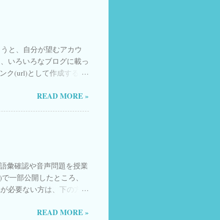
zon) 日本語漢字関連の本
1
Sevilla
1
Singer
1
 日本語教師のためのアクティブ・ラーニ
生中継・初中級編〈1〉
 Japan
1
X.com
1
X11
1
X12
1
X13
1
もらうと、自分が望むアカウ
は、いろいろなブログに載っ
Y08
1
Y11
1
Y12
1
ク(url)として作成する方
re
1
amazon
1
赤字 のところを書き換え
acchina da cucire
1
READ MORE »
入れてもらう場合 複数の
合 HPなどのURLを入れ
i
1
pedala
1
例 @izumimassa
e
1
vocabulary
1
：＠記号は入れない 目次に戻る ☆ ハッシ
intent/tweet?hashtags=
いろどり生活の日本語
1
ッシュタグを入れてもらう場合のリ
みん日
1
Urawa）教材の語彙確認や音声問題を授業
tags= irodoriashomework ,
r)で一部公開したところ、
ンケート
1
ュタグを入れてもらう場合のリン
気が必要ない方は、下の方に
t/tweet?screen_name=
イタリア保育園
1
使い方だけ説明したページ
)でつなげばいい 以下は私自身は現在あま
READ MORE »
タリア旅行
1
ドで答える方式にすると楽し