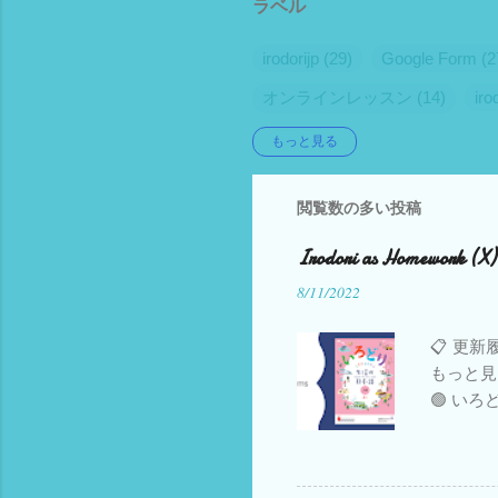
ラベル
irodorijp
29
Google Form
2
オンラインレッスン
14
ir
こどもの日本語
6
自動採
もっと見る
gas
4
イタリアの学校
4
閲覧数の多い投稿
audible
3
google apps scrip
Appointlet
2
Canva
2
E
Irodori as Homework (X)
nihongo tadoku
2
tadoku
2
8/11/2022
イタリア語
2
イタリア語
📋 更新履
旅行
2
日伊語比較
2
もっと見
🟢 いろ
BasicJapanese
1
Blogger
部公開 し
Google Spreadsheet
1
Go
（2023.
ビデオ 追加中
Jitsi meet
1
Liveworksheet