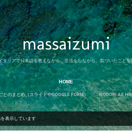
スキップしてメイン コンテンツに移動
massaizumi
 イタリアで日本語を教えながら、生活をしながら、気づいたことを
HOME
とのまとめ（スライドやGOOGLE FORM）
IRODORI AS 
カテゴリーから探す
もっと見る…
TADOKUのすすめ
稿を表示しています