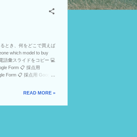
があるとき、何をどこで買えば
ich model to buy
ド 💻 家電語彙スライドをコピー 💻
e Form 📋 採点用
 Form 📋 採点用 Google
クリプト Z12S2 フリマアプリ
とができる Can use
READ MORE »
 other items. スライド 💻 スライ