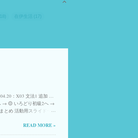
18
在伊生活
17
Zoom
4
eSIM
4
ggio in Giappone
3
ス
3
一時帰国 SIM eSIM
3
dy Japanese
2
Twitter
2
2
イタリア国民投票
2
ケットWiFi
2
外国人
2
.04.20：X03 文法1 追加 …
AIと教育
1
Airalo
1
→ 🟡 いろどり初級2へ →
 課ごとのまとめ 活動用スライド一
Easy Japanese
1
Form、順次追加中
d
1
Japanese
1
READ MORE »
ちら 参照 YouTube ショート
nstitute, Urawa） ことばの
1
NotebookLM
1