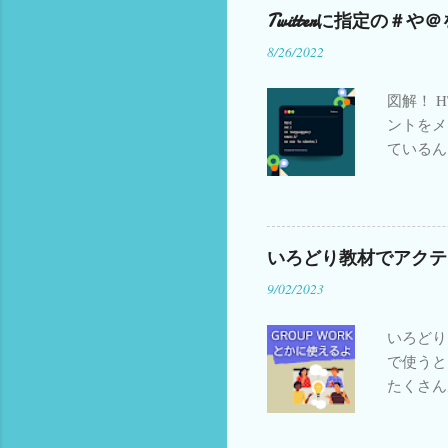
準備 会
Twitterに指定の
Patente Internazionale
1
Pe
(Amazo
8/26/2022
ング A
Transcript
1
Travel Japane
Amazo
X01
1
X03
1
X04
1
図解！ 
ントをメ
X14
1
X15
1
Y01
1
ているん
Y13
1
Y15
1
Z04
1
法があま
bollo elettronico
1
chat less
てコピペ
ハッシュ
manga
1
marca da bollo
1
てもらう
いろどり教材でアクテ
portfolio
1
portofolio
1
https:/
9/02/2023
いろどりアクティビティ
ュタグを入れて
1
irodo
さんふん
1
さんぷん
1
いろどり（ 
ンク ☆ 例 #
で使うと
やさしい日本語
1
よんふ
irod
たくさん
ク ☆ 例 @i
イタリアで子育て
1
イタ
スクロー
izumim
イタリア大学
1
イタリア
はこちら
り使わな