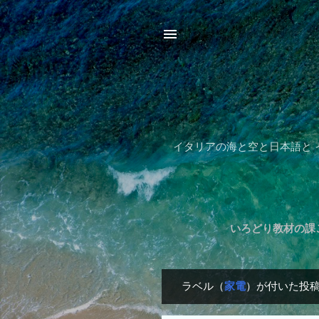
イタリアの海と空と日本語と
いろどり教材の課ご
ラベル（
家電
）が付いた投
投
稿