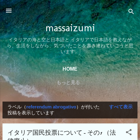
スキップしてメイン コンテンツに移動
massaizumi
イタリアの海と空と日本語と イタリアで日本語を教えなが
ら、生活をしながら、気づいたことを書き連ねていこうと思
います。
HOME
もっと見る…
ラベル（
referendum abrogativo
）が付いた
すべて表示
投
投稿を表示しています
稿
イタリア国民投票について- その1 （法