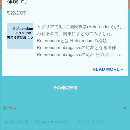
律廃止）
5/22/2025
イタリアで6月に国民投票(Referendum)が行
われるので、簡単にまとめてみました。
Referendumとは Referendumの種類
Referendum abrogativoの対象となる法律
Referendum abrogativoの流れ 発議 認証 審
査 告知 投票 開票 法的効果 これまでの結果
近年成立した例 近年不成立した例 2025年6
READ MORE »
月に行われるReferendumの内容 投票できる
人 （在伊日本人は投票できるか）
その他の投稿
Referendumとは イタリアでは、
Referendum (レフェレンドゥム)という国民
投票制度が行われています。生まれたきっ
ラベル
かけはファシズム政権の後、イタリア王政
を廃止するかどうかを国民投票で決めて、
irodorijp
29
Google Form
27
スライド
24
国民投票の結果が国統治形態を決定した、