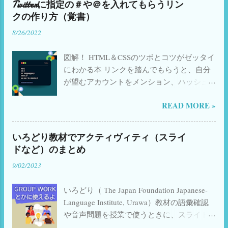
いろどりまとめ
2
イタリアの試験
2
Twitterに指定の＃や＠を入れてもらうリン
す。 税法および予算に関する法律 御社およ
スライド一部公開 しました。 ✨ New! 各単
クの作り方（覚書）
び減刑に関する法律 国際条約の批准を承認
イタリアの高校
2
イタリア国民投票
2
元の「 漢字のことば 」タイピングGoogle
する法律 憲法上拘束された内容を持つ法
8/26/2022
Form、順次追加中（2023.08.07〜） 📺
イタリア語
2
イタリア語学習
2
律、憲法規範、憲法改正法 Referendum
YouTube上でのGoogle Form視聴不具合につ
abrogativoの流れ 流れとしては簡単にまと
スケジュール管理
2
プライベートレッスン
2
図解！ HTML＆CSSのツボとコツがゼッタイ
いて→ こちら 参照 YouTube ショートビデオ
めると 発議→認証→審査→告知→投票→開
にわかる本 リンクを踏んでもらうと、自分
追加中 ／ 参照 リンク （© The Japan
ポケットWiFi
2
外国人
2
旅行
2
日伊語比較
2
票→法的効果 となります。 発議 50万人以
が望むアカウントをメンション、ハッシュ
Foundation Japanese-Language Institute,
日本語教材
2
上の有権者による署名、または5つ以上の州
正規表現
2
絵本で日本語
2
タグ追加などが出来るようなリンクの作り
Urawa） ことばの準備 会話 形に注目 📚 関
議会からの要請によって国民投票案を提出
READ MORE »
方は、いろいろなブログに載っているんじ
連書籍・おすすめリンク 日本語教育関連の
自動生成
2
AIと教育
1
Airalo
1
されます...
ゃないかと思いますが、htmlを作成する方法
本(Amazon) 日本語漢字関連の本(Amazon)
BasicJapanese
1
Blogger
1
CanDoリスト
1
はよくあるのに、リンク(url)として作成する
イタリア語学習書(Amazon) Kindle Unlimited
いろどり教材でアクティヴィティ（スライ
方法があまり載っていなかったので、自分
Audible 日本語教師のためのアクティブ・ラ
ChatGPT
1
ClassroomJapanese
1
ドなど）のまとめ
の覚書のためにも記しておきます。 赤字 の
ーニング Amazon 日本語教師のためのCEFR
Easy Japanese
1
Google Spreadsheet
1
9/02/2023
ところを書き換えてコピペでオッケーで
楽天 聞いて覚える話し方 日本語生中継・初
Google スライド
す。 内容 メンションしてもらう場合 ハッシ
1
Googleサービス
1
Greeting
1
中級編〈1〉 Amazon 日本語生中継 初中級編
いろどり（ The Japan Foundation Japanese-
ュタグを入れてもらう場合 複数のハッシュ
2 ...
Jamboard
1
Japanese
1
Jitsi meet
1
Language Institute, Urawa）教材の語彙確認
タグを入れてもらう場合 メンションとハッ
Liveworksheet
1
Mac
1
Marugoto
1
や音声問題を授業で使うときに、スライド
シュタグを入れてもらう場合 HPなどのURL
やジャムボードを使うことがあります。
を入れてもらう場合 文章を入れてもらう場