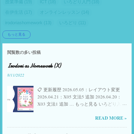
という「成功体験」が国民の意見を反映す
授業準備
19
ICT
18
いろどり入門
18
る重要な制度として定着させたようです。
在伊生活
17
オンラインレッスン
14
政策や法律などについて国民の意見が尊重
irodoriashomework
されることで政治家のみの意志で決定され
13
いろどり
11
ることを避けたり、決定されたことを覆し
こどもの日本語
6
自動採点
6
Gフォーム
5
もっと見る
たりすることができます。 Referendumの種
オンライン授業
5
Google Slides
4
Zoom
4
類 Referendumの中に色々な種類があり、
Referendum abrogativo 廃止を求める国民投
閲覧数の多い投稿
eSIM
4
gas
4
イタリアの学校
4
一時帰国
4
票 Referendum costituzionale 憲法改正に関
継承語
4
継承語教育
4
Skype
3
Irodori as Homework (X)
する国民投票 Referendum territoriale 特定な
地域での重要決定の是非を問う国民投票 の
Viaggio in Giappone
8/11/2022
3
audible
3
3つが憲法で定められています。ここでは
google apps script
3
irodorigoi
3
いろどり初級1
3
Referendum abrogativo（廃止を求める国民
📋 更新履歴 2026.05.05：レイアウト変更
投票）について書きます。 (これに関する憲
イタリアフリーランス
3
一時帰国 SIM eSIM
3
2026.04.21：X05 文法5 追加 2026.04.20：
法原文（第七十五条）は このサイト で見る
X03 文法1 追加 … もっと見る いろどり入門
Appointlet
2
Canva
2
EduTech
2
Jitsi
2
ことができます。) Referendum abrogativo
（使い方など詳細は こちら ） 🟠 いろどり
Nihongo
2
PearDeck
2
Self Study Japanese
2
の対象となる法律 ここでは対象とならない
READ MORE »
初級1へ → 🟡 いろどり初級2へ → 🟢 いろど
法律を述べます。つまり、これ以外に関す
り初中級へ → 𝕏 Twitter(現X)で共有 f
Twitter
2
nihongo tadoku
2
tadoku
2
る規定に関しては対象となるということで
Facebook で共有 📋 課ごとのまとめ 活動用