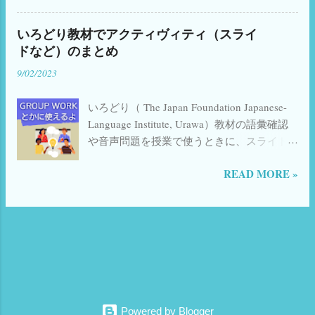
ゃないかと思いますが、htmlを作成する方法
本(Amazon) 日本語漢字関連の本(Amazon)
画されるので、私が学習者の立場だったら
はよくあるのに、リンク(url)として作成する
イタリア語学習書(Amazon) Kindle Unlimited
自分の顔が他の人に見られるのは嫌だな、
いろどり教材でアクティヴィティ（スライ
方法があまり載っていなかったので、自分
Audible 日本語教師のためのアクティブ・ラ
と思うのでカメラオンを要求したことはあ
ドなど）のまとめ
の覚書のためにも記しておきます。 赤字 の
ーニング Amazon 日本語教師のためのCEFR
りません。私自身もカメラオフにしたいほ
9/02/2023
ところを書き換えてコピペでオッケーで
楽天 聞いて覚える話し方 日本語生中継・初
どですが、教師がカメラオフはまずいかな
す。 内容 メンションしてもらう場合 ハッシ
中級編〈1〉 Amazon 日本語生中継 初中級編
と思うのでオンにしているだけです。一
いろどり（ The Japan Foundation Japanese-
ュタグを入れてもらう場合 複数のハッシュ
2 ...
度、アバターで授業してアンケートを取っ
Language Institute, Urawa）教材の語彙確認
タグを入れてもらう場合 メンションとハッ
たのですが、あまり評判が良くなかったの
や音声問題を授業で使うときに、スライド
シュタグを入れてもらう場合 HPなどのURL
でやむなく自己却下しました😓（慣れだと
やジャムボードを使うことがあります。
を入れてもらう場合 文章を入れてもらう場
は思うのですが） チャットのみで参加する
READ MORE »
X(旧Twitter)で一部公開したところ、たくさ
合 ☆ メンションしてもらう場合のリンク
というのには学習者側の都合もあります。
ん反響をいただけたので使用案も付け足す
☆ 例 @izumimassa
ルームメイトに自分が日本語を話している
ことにしました。（前を気が必要ない方
https://twitter.com/intent/tweet?screen_name=
ところを聞かれるのは恥ずかしい 職場から
は、下の方にスクロールしてください）
izumimassa 注意：＠記号は入れない 目次に
接続しているので状況（周りに人がいるか
（ジャムボ終了に伴い、それっぽいスライ
戻る ☆ ハッシュタグを入れてもらう場合の
どうか）によりマイクオフ レッスン...
ドの使い方だけ説明したページはこちら →
リンク ☆ 例 #irodoriashomework
） いろどり教材を授業で使うときに、スラ
https://twitter.com/intent/tweet?hashtags=
イドやジャムボードで答える方式にすると
irodoriashomework 注意：#記号は入れない
楽しい感じになる気がします。グループで
目次に戻る ☆ 複数のハッシュタグを入れて
Powered by Blogger