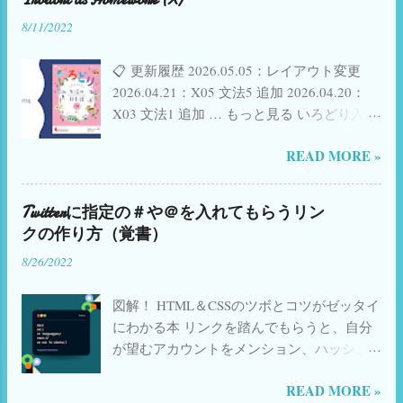
らかというと参加型のセミナーや勉強会で
8/11/2022
も、発言する勇気はありません。BORで3〜
5人程度の人数であれば今度は発声しないと
📋 更新履歴 2026.05.05：レイアウト変更
失礼かな、という気持ちもありますし、話
2026.04.21：X05 文法5 追加 2026.04.20：
しやすいということもあり発声参加します
X03 文法1 追加 … もっと見る いろどり入門
が、BORが終わってその情報を皆で共有と
（使い方など詳細は こちら ） 🟠 いろどり
いう段階になると、そこで話せる勇気はな
READ MORE »
初級1へ → 🟡 いろどり初級2へ → 🟢 いろど
いという状態です。 という自分の状況もあ
り初中級へ → 𝕏 Twitter(現X)で共有 f
るため、オンライングループレッスンでマ
Facebook で共有 📋 課ごとのまとめ 活動用
イクオフカメラオフの学習者がいても、強
Twitterに指定の＃や＠を入れてもらうリン
スライド一部公開 しました。 ✨ New! 各単
制することはありません。もちろん、呼ば
クの作り方（覚書）
元の「 漢字のことば 」タイピングGoogle
れて質問にも答えない、という状況になる
8/26/2022
Form、順次追加中（2023.08.07〜） 📺
とこちらも困ってしまいますが、マイクオ
YouTube上でのGoogle Form視聴不具合につ
フのままチャットで答える学習者もいる状
図解！ HTML＆CSSのツボとコツがゼッタイ
いて→ こちら 参照 YouTube ショートビデオ
況を受け入れています。何より、レッスン
にわかる本 リンクを踏んでもらうと、自分
追加中 ／ 参照 リンク （© The Japan
は毎回録画されてグループ内で共有される
が望むアカウントをメンション、ハッシュ
Foundation Japanese-Language Institute,
ので、それが嫌で発声しないのかも、と勝
タグ追加などが出来るようなリンクの作り
Urawa） ことばの準備 会話 形に注目 📚 関
手に考えたりしていました。 そして学習者
READ MORE »
方は、いろいろなブログに載っているんじ
連書籍・おすすめリンク 日本語教育関連の
のほぼ100％がカメラオフです。これも、録