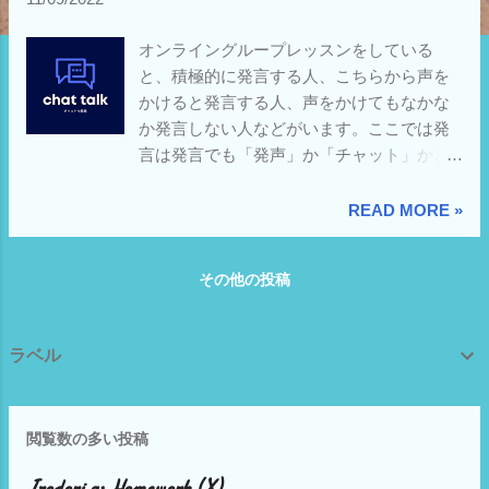
オンライングループレッスンをしている
と、積極的に発言する人、こちらから声を
かけると発言する人、声をかけてもなかな
か発言しない人などがいます。ここでは発
言は発言でも「発声」か「チャット」かと
いう話をします。 できる日本語準拠 たのし
い読みもの55 初級&初中級 私自身、オンラ
READ MORE »
インセミナー、オンライン勉強会、オンラ
イン懇親会、オンライン飲み会などいろい
その他の投稿
ろ参加した経験がありますが、いまだにカ
メラオンはもとよりマイクオンもためらう
時があります。 例えば、多数の人が参加す
ラベル
るオンラインセミナーなどでマイクオンで
質問する、というのはいまだやったことが
ありません。せいぜいチャットボックスに
閲覧数の多い投稿
書き込む程度で、それさえもセミナーの種
類によっては躊躇します。 20人程度のどち
Irodori as Homework (X)