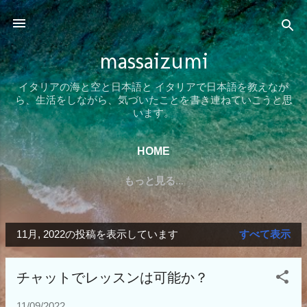
スキップしてメイン コンテンツに移動
massaizumi
イタリアの海と空と日本語と イタリアで日本語を教えなが
ら、生活をしながら、気づいたことを書き連ねていこうと思
います。
HOME
もっと見る…
11月, 2022の投稿を表示しています
すべて表示
投
稿
チャットでレッスンは可能か？
11/09/2022