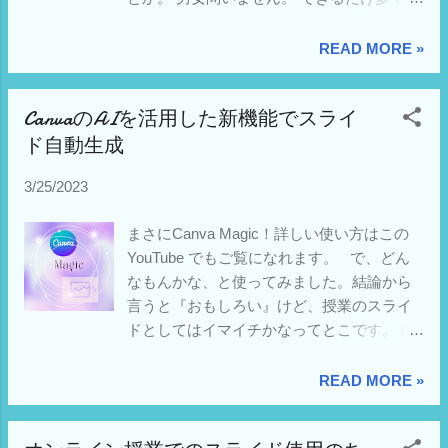
文・絵カード集 語彙力・記憶力を育てる
人に回答していただきたいので拡散お願い
「フラッシュカードかな絵ちゃん 日本語
します。回答が選択肢にない場合はスレに
READ MORE »
版」七田式 七田式（しちだ）教材 かな絵
コメントお願いします。 — ιzυмιмαѕѕα🇯🇵
ちゃん日本語セット(フラッシュカード)＋Ｄ
🇮🇹 (@izumimassa) February 17, 2023 そも
ＶＤ がっこうのにほんご 絵カード200 学ぼ
CanvaのAIを活用した新機能でスライ
そものきっかけは「いろどり（生活の日本
う 初級1 フラッシュカード (学ぼう! にほん
ド自動生成
語）」教材に 「〜わよ」が出てきて、生徒
ご) 100てんキッズ お話づくり絵カード せい
から「〜わよ」はどんな時に使うのか、と
かつ絵カードずかん ことばと習慣がぐんぐ
3/25/2023
聞かれたこと。(Y05) 私の個人的感覚による
ん育つ! 入園・入学準備に役立つ! 0歳から楽
と、「女性が語尾につける接尾詞だが実際
しむ えいごの絵カードずかん
まさにCanva Magic！詳しい使い方はこの
使う人はいない」なのですが、果たしてそ
YouTube でもご覧になれます。 で、どん
う言い切っていいものだろうか。男性は使
なもんかな、と使ってみました。結論から
わない？そもそも、私は女だけど使う？と
言うと『おもしろい』けど、授業のスライ
疑問に思い、Twitterのアンケート機能を使
ドとしてはイマイチかなってとこです。も
うことにしました。 気になる結果は 半数強
ともと英語設定にしないと"Magic Design"機
の方がほとんど使うこともなく、使われる
能が使えないので、英語での生成になるた
READ MORE »
場面に遭遇していない（または遭遇したこ
め、それをなおなければいけないのは面
とが記憶に残っていない）という結果にな
倒。私、授業のスライドそんなに凝ってな
りました。でも、反対にいえば、残りの約