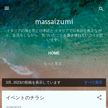
スキップしてメイン コンテンツに移動
massaizumi
イタリアの海と空と日本語と イタリアで日本語を教えなが
ら、生活をしながら、気づいたことを書き連ねていこうと思
います。
HOME
もっと見る…
3月, 2023の投稿を表示しています
すべて表示
投
稿
イベントのチラシ
3/29/2023