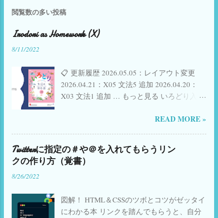
ドを使わなくなりました。基本的に授業で
izumimassa lasagne di izumimassa
使っているイメージ： お蝶夫人（実際には
閲覧数の多い投稿
使ったスライド（書き込み済みのもの）を
使われていない） デビ夫人 お蝶夫人より庶
後で生徒にリンク共有しています。 諸理由
民寄りのキャラ モモレンジャー 優雅なマダ
Irodori as Homework (X)
で手書きでホワイトボードを使いたいとき
ム 実際に使っている人（敬称略）： マツコ
8/11/2022
は、OneNoteを使っています。OneNoteも
デラックス 80歳くらいの人 90歳代の人 回
リンクで共有できるのでクラスごとにひと
答者の母親 回答者の祖母 回答者本人 回答
📋 更新履歴 2026.05.05：レイアウト変更
つのノートのリンクを渡しておくと、その
者の伯...
2026.04.21：X05 文法5 追加 2026.04.20：
ノートにページが増えていっても同じリン
X03 文法1 追加 … もっと見る いろどり入門
クで見ることができて便利です。 1. (見せ
（使い方など詳細は こちら ） 🟠 いろどり
る)書き込みをしながら授業をするとき スラ
READ MORE »
初級1へ → 🟡 いろどり初級2へ → 🟢 いろど
イドを黒板代わりに使い色々書き込んでい
り初中級へ → 𝕏 Twitter(現X)で共有 f
く授業の時は、 編集モード で使います。
Facebook で共有 📋 課ごとのまとめ 活動用
編集モードでも 極力余分なものが画面共有
Twitterに指定の＃や＠を入れてもらうリン
スライド一部公開 しました。 ✨ New! 各単
場面にうつらないように します。 私は共有
クの作り方（覚書）
元の「 漢字のことば 」タイピングGoogle
画面を「Chromeのウインドウ」にします
8/26/2022
Form、順次追加中（2023.08.07〜） 📺
が、余分なものが入ると入らないではこの
YouTube上でのGoogle Form視聴不具合につ
ぐらい違います。 余分なものは以下の3点
図解！ HTML＆CSSのツボとコツがゼッタイ
いて→ こちら 参照 YouTube ショートビデオ
です。 左 側の「スライド一覧」を ＜ ボ
にわかる本 リンクを踏んでもらうと、自分
追加中 ／ 参照 リンク （© The Japan
タンで隠す 下 にある注釈ウインドウの区切