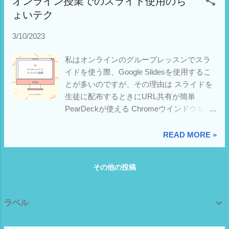
オンライン授業でのスライド使用のち
くていいし。でも、面白いので色々作って
半数の方は、頻度に差はあれ、遭遇してい
ょいテク
みましたので、どんな感じかな、と思われ
るということになります。自分のような
る方はご覧ください 。 ほとんど手直しして
「使わない派」からいうと「意外と使われ
3/10/2023
いません。（テキストボックスが重なって
てるんだな！」と驚きの結果でした。 せっ
るのを直した程度）だから、関係なさそう
かくなので、コーパスという便利なシステ
私はオンラインのグループレッスンでスラ
な画像もちょっと出てきます。 Twitterの投
ムを使ってみようかと、 中納言コーパス が
イドを使う際、Google Slidesを使用するこ
稿 #Canvaってます CanvaのAIスライドが凄
使用できるように申し込んだのですが、結
とが多いのですが、その理由は スライドを
すぎて遊んでる。 間違いに気付いたものも
構使いこなすのは難しいですね。 YouTube
生徒に配布するときにURL共有が簡単
あります。 なんとテンプレートとしてコピ
で使い方までは分かったのですが、その後
PearDeckが使える Chromeウインドウを画
ーして自分用に編集することもできます
のデータ分析をする技量を持ち合わせず断
面共有するのでほかのWeb素材を見せたい
（いらないと思うけど） リアクションして
念しました。 以下はTwitterに寄せられたコ
ときにも画面共有ウインドウを変えなくて
READ MORE »
もらえたら嬉しい🥰かも。 （動画で説明）
メントの要約（＆私なりの分析）です。
もいい（ずっとChromeウインドウだけ画面
以下、プロンプトと共にリンク共有。
Twitterに寄せられたコメントから使い方を
共有しておけばいい） 別アプリのホワイト
pic.twitter.com/Z8jlXas2w1 — ιzυмιмαѕѕα
大きく二つに分けると、普通に（なんのニ
その他の投稿
ボード(私の場合OneNote)を使って説明した
🇯🇵🇮🇹 (@izumimassa) March 25, 2023 ス
ュアンスもつけずに）使う場合と、なんら
時期もありましたが、上記のポイント3の利
ライド（コピー/リアクションできます）
かのニュアンスをつける場合があります。
点が、現在優勢で、そのうえスライドに板
Trip to Japan di izumimassa subway di
以下、コメントをもとにして箇条書きにし
ラベル
書（書き込み）すると後で全部スライドに
izumimassa aizuchi di izumimassa Italy di
ました。結論は出せないので参考にしてく
まとまって楽なので、あまりホワイトボー
izumimassa Japanese with confidence di
ださい、としか言いようがないのですが。