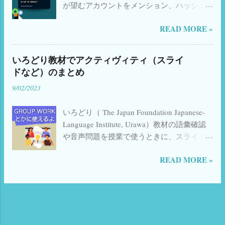
が望むアカウントをメンション、ハッシュ
Foundation Japanese-Language Institute,
りバーを下に移動して注釈を隠す 上 のツー
タグ追加などが出来るようなリンクの作り
Urawa） ことばの準備 会話 形に注目 📚 関
ルバーを ^ ボタンで隠す おまけ：もし右側
READ MORE »
方は、いろいろなブログに載っているんじ
連書籍・おすすめリンク 日本語教育関連の
に何か出してあればもちろんそれも隠す あ
ゃないかと思いますが、htmlを作成する方法
本(Amazon) 日本語漢字関連の本(Amazon)
とは、授業をしながら書き込んでいくだけ
はよくあるのに、リンク(url)として作成する
イタリア語学習書(Amazon) Kindle Unlimited
です。 2. 生徒に見せずにスライドの一部に
いろどり教材でアクティヴィティ（スライ
方法があまり載っていなかったので、自分
Audible 日本語教師のためのアクティブ・ラ
書き込み/変更をしたいとき 必要なもの：サ
ドなど）のまとめ
の覚書のためにも記しておきます。 赤字 の
ーニング Amazon 日本語教師のためのCEFR
ブモニター （百歩ゆずって別のPCやタブレ
9/02/2023
ところを書き換えてコピペでオッケーで
楽天 聞いて覚える話し方 日本語生中継・初
ット） Google Slidesはオンライン同期です
す。 内容 メンションしてもらう場合 ハッシ
中級編〈1〉 Amazon 日本語生中継 初中級編
ので別のPCやタブレットなどで編集ができ
いろどり（ The Japan Foundation Japanese-
ュタグを入れてもらう場合 複数のハッシュ
2 ...
ればそれでも構いませんが、理想はデュア
Language Institute, Urawa）教材の語彙確認
タグを入れてもらう場合 メンションとハッ
ルモニターです。（オンラインレッスン環
や音声問題を授業で使うときに、スライド
シュタグを入れてもらう場合 HPなどのURL
境を大幅に良くしますので中古モニターで
やジャムボードを使うことがあります。
を入れてもらう場合 文章を入れてもらう場
もいいのでぜひぜひ接続してください） 仕
READ MORE »
X(旧Twitter)で一部公開したところ、たくさ
合 ☆ メンションしてもらう場合のリンク
掛けは簡単で、「もう一つのモニターに同
ん反響をいただけたので使用案も付け足す
☆ 例 @izumimassa
じスライドをひらいておく」です。 例えば
ことにしました。（前を気が必要ない方
https://twitter.com/intent/tweet?screen_name=
こんな感じです。(...
は、下の方にスクロールしてください）
izumimassa 注意：＠記号は入れない 目次に
（ジャムボ終了に伴い、それっぽいスライ
戻る ☆ ハッシュタグを入れてもらう場合の
ドの使い方だけ説明したページはこちら →
リンク ☆ 例 #irodoriashomework