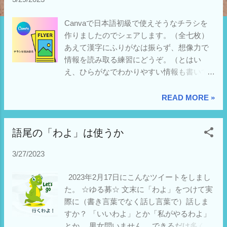
Canvaで日本語初級で使えそうなチラシを
作りましたのでシェアします。（全七枚）
あえて漢字にふりがなは振らず、想像力で
情報を読み取る練習にどうぞ。（とはい
え、ひらがなでわかりやすい情報も書いて
ある）ダウンロードできるリンクもありま
す。（↓） 教材の目安 いろどり入門12課
READ MORE »
／まるごと入門12課 イベントちらし di
izumimassa ダウンロードして編集して使い
語尾の「わよ」は使うか
たいな、と思われた方はこの リンク から。
Kancharo タロットカード 78 枚 タロット占
3/27/2023
い【浮世絵 タロット Ukiyoe Tarot】日本語
のタロットカード基本説明書&ポーチ付き
2023年2月17日にこんなツイートをしまし
（正規品） コロロメソッドで学ぶ 動作のこ
た。 ☆ゆる募☆ 文末に「わよ」をつけて実
とば学習カード (100のうごきで絵・文字を
際に（書き言葉でなく話し言葉で）話しま
マスター) ([実用品]) 「外国につながる子ど
すか？ 「いいわよ」とか「私がやるわよ」
も」の保育と保護者支援に使える 外国語例
とか。 男女問いません。 できるだけ多くの