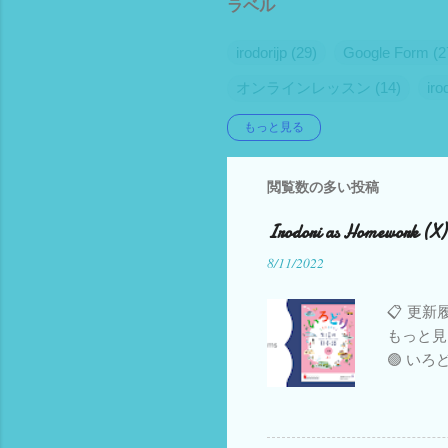
ラベル
irodorijp
29
Google Form
2
オンラインレッスン
14
ir
こどもの日本語
6
自動採
もっと見る
gas
4
イタリアの学校
4
閲覧数の多い投稿
audible
3
google apps scrip
Appointlet
2
Canva
2
E
Irodori as Homework (X)
nihongo tadoku
2
tadoku
2
8/11/2022
イタリア語
2
イタリア語
📋 更新履
旅行
2
日伊語比較
2
もっと見
🟢 いろ
BasicJapanese
1
Blogger
部公開 し
Google Spreadsheet
1
Go
（2023.
ビデオ 追加中
Jitsi meet
1
Liveworksheet