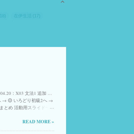
18
在伊生活
17
Zoom
4
eSIM
4
ggio in Giappone
3
ス
3
一時帰国 SIM eSIM
3
dy Japanese
2
Twitter
2
2
イタリア国民投票
2
ケットWiFi
2
外国人
2
.04.20：X03 文法1 追加 …
AIと教育
1
Airalo
1
→ 🟡 いろどり初級2へ →
 課ごとのまとめ 活動用スライド一
Easy Japanese
1
Form、順次追加中
d
1
Japanese
1
READ MORE »
ちら 参照 YouTube ショート
nstitute, Urawa） ことばの
1
NotebookLM
1