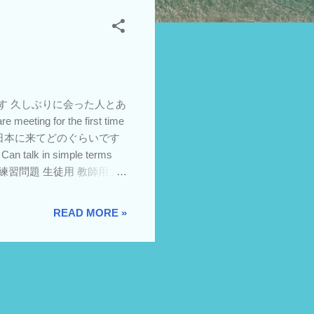
ぶりです 久しぶりに会った人とあ
ting for the first time
1S2 日本に来てどのぐらいです
in simple terms
son. 動画 練習問題 生徒用 教師用コ
る仕事について、簡単に話す
an. 動画 練習問題 生徒用 教師用コピ
READ MORE »