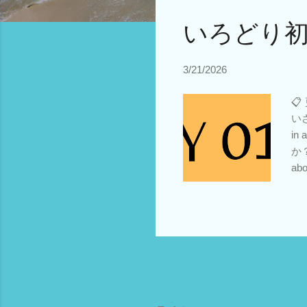
いろどり初級
3/21/2026

いさ
in
か？
ab
ピ
こと
ー