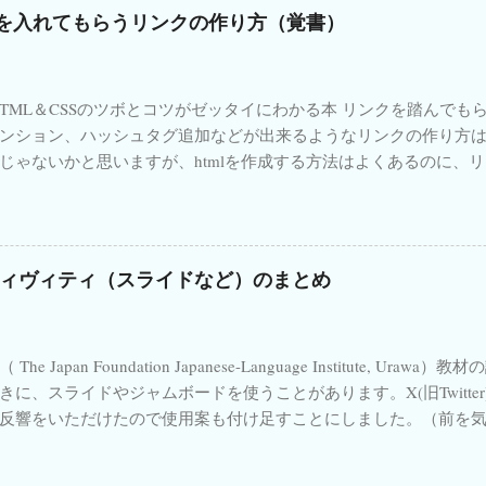
話 形に注目 📚 関連書籍・おすすめリンク 日本語教育関連の本(Ama
＃や＠を入れてもらうリンクの作り方（覚書）
arDeck 使い方
1
Permesso Internazionale di Guida
1
SIM
n) イタリア語学習書(Amazon) Kindle Unlimited Audible
mazon 日本語教師のためのCEFR 楽天 聞いて覚える話し方 日本語
se
1
URL作成
1
WordPress
1
Working Holiday Visa in
n 日本語生中継 初中級編2 ...
X05
1
X06
1
X07
1
X08
1
X09
1
X10
1
HTML＆CSSのツボとコツがゼッタイにわかる本 リンクを踏んで
ンション、ハッシュタグ追加などが出来るようなリンクの作り方
Y02
1
Y03
1
Y04
1
Y05
1
Y06
1
Y07
1
じゃないかと思いますが、htmlを作成する方法はよくあるのに、リン
Z12
1
Zoomキャンセル
1
Zoomサブスク
1
aggiusta
り載っていなかったので、自分の覚書のためにも記しておきます。 
on
1
ehondenihongo
1
font
1
japanese number
1
m
でオッケーです。 内容 メンションしてもらう場合 ハッシュタグを
タグを入れてもらう場合 メンションとハッシュタグを入れてもらう場
numeri giapponesi
1
omofoni
1
omografi
1
omonim
場合 文章を入れてもらう場合 ☆ メンションしてもらう場合のリンク ☆ 
ィヴィティ（スライドなど）のまとめ
rakuten
1
referendum abrogativo
1
referendum costituzional
/twitter.com/intent/tweet?screen_name= izumimassa 注意
もらう場合のリンク ☆ 例 #irodoriashomework https://twitter.com/
いろどりスライド
1
いろどり中級
1
いろどり教案
1
riashomework 注意：#記号は入れない 目次に戻る ☆ 複数のハ
すうじ
1
でき日
1
どうおんいぎご
1
まるごと
1
The Japan Foundation Japanese-Language Institute, 
irodoriashomework #irodorijp https://twitter.com/intent/tweet?hash
きに、スライドやジャムボードを使うことがあります。X(旧Twitte
ん
1
よんぷん
1
アフィリエイト
1
アレルギー
1
ア
orijp コンマ(,)で足せばいい。 目次に戻る ☆ メンションとハッシ
反響をいただけたので使用案も付け足すことにしました。（前を
zumimassa #irodoriashomework #irodorijp https://twitter.com/inten
リアの博士課程
1
イタリアの大学
1
イタリアの税制
1
ルしてください） （ジャムボ終了に伴い、それっぽいスライドの
assa &hashtags= irodoriashomework , irodorijp アンド(&
学校システム
1
イタリア小学校
1
イタリア幼稚園
1
イ
 → ） いろどり教材を授業で使うときに、スライドやジャムボー
いのですが、使う必要があった時のためにメモ。 ...