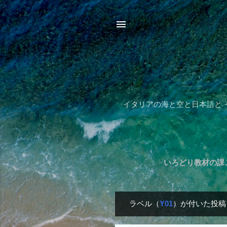
イタリアの海と空と日本語と
いろどり教材の課ご
ラベル（
Y01
）が付いた投稿
投
稿