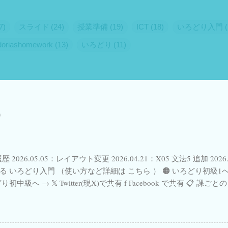
7
スライド
24
授業準備
19
ICT
18
いろどり入門
odoriashomework
13
いろどり
11
点
6
Gフォーム
5
オンライン授業
5
Google Slides
4
一時帰国
4
継承語
4
継承語教育
4
Skype
3
Via
t
3
irodorigoi
3
いろどり初級1
3
イタリアフリーラン
duTech
2
Jitsi
2
Nihongo
2
PearDeck
2
Self Stu
いろどりまとめ
2
イタリアの試験
2
イタリアの高校
学習
2
スケジュール管理
2
プライベートレッスン
2
ポ
歴 2026.05.05：レイアウト変更 2026.04.21：X05 文法5 追加 2026
日本語教材
2
正規表現
2
絵本で日本語
2
自動生成
2
る いろどり入門 （使い方など詳細は こちら ） 🟠 いろどり初級1へ 
どり初中級へ → 𝕏 Twitter(現X)で共有 f Facebook で共有 📋
1
CanDoリスト
1
ChatGPT
1
ClassroomJapanese
1
ました。 ✨ New! 各単元の「 漢字のことば 」タイピングGoogle 
ogle スライド
1
Googleサービス
1
Greeting
1
Jamboar
08.07〜） 📺 YouTube上でのGoogle Form視聴不具合について→ こ
 ／ 参照 リンク （© The Japan Foundation Japanese-Language I
1
Mac
1
Marugoto
1
Microsoft Office
1
MySOS