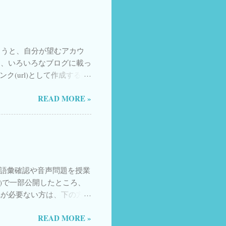
zon) 日本語漢字関連の本
1
Sevilla
1
Singer
1
 日本語教師のためのアクティブ・ラーニ
生中継・初中級編〈1〉
 Japan
1
X.com
1
X11
1
X12
1
X13
1
もらうと、自分が望むアカウ
は、いろいろなブログに載っ
Y08
1
Y11
1
Y12
1
ク(url)として作成する方
re
1
amazon
1
赤字 のところを書き換え
acchina da cucire
1
READ MORE »
入れてもらう場合 複数の
合 HPなどのURLを入れ
i
1
pedala
1
例 @izumimassa
e
1
vocabulary
1
：＠記号は入れない 目次に戻る ☆ ハッシ
intent/tweet?hashtags=
いろどり生活の日本語
1
ッシュタグを入れてもらう場合のリ
みん日
1
Urawa）教材の語彙確認や音声問題を授業
tags= irodoriashomework ,
r)で一部公開したところ、
ンケート
1
ュタグを入れてもらう場合のリン
気が必要ない方は、下の方に
t/tweet?screen_name=
イタリア保育園
1
使い方だけ説明したページ
)でつなげばいい 以下は私自身は現在あま
READ MORE »
タリア旅行
1
ドで答える方式にすると楽し