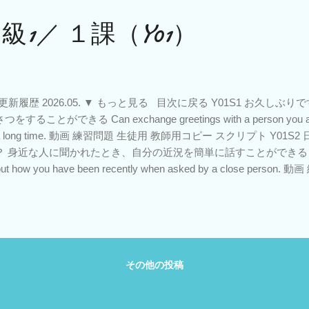
1／ １課（Y01）
 更新履歴 2026.05. ▼ もっと見る 目次に戻る Y01S1 お久し
つをすることができる Can exchange greetings with a person you are mee
 a long time. 動画 練習問題 生徒用 教師用コピー スクリプト Y0
 身近な人に聞かれたとき、自分の近況を簡単に話すことができる Can talk 
out how you have been recently when asked by a close per
ー スクリプト Y01S3 日本では何をしていますか？ 日本でしてい
ができる Can talk in simple terms about your work in Jap
 スクリプト
その他の投稿