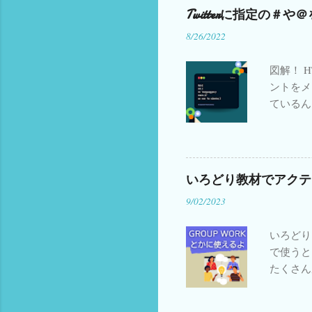
準備 会
Twitterに指定の
Patente Internazionale
1
Pe
(Amazo
8/26/2022
ング A
Transcript
1
Travel Japane
Amazo
X01
1
X03
1
X04
1
図解！ 
ントをメ
X14
1
X15
1
Y01
1
ているん
Y13
1
Y15
1
Z04
1
法があま
bollo elettronico
1
chat less
てコピペ
ハッシュ
manga
1
marca da bollo
1
てもらう
いろどり教材でアクテ
portfolio
1
portofolio
1
https:/
9/02/2023
いろどりアクティビティ
ュタグを入れて
1
irodo
さんふん
1
さんぷん
1
いろどり（ 
ンク ☆ 例 #
で使うと
やさしい日本語
1
よんふ
irod
たくさん
ク ☆ 例 @i
イタリアで子育て
1
イタ
スクロー
izumim
イタリア大学
1
イタリア
はこちら
り使わな