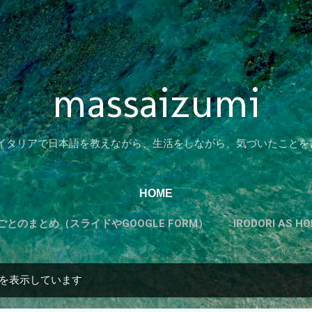
スキップしてメイン コンテンツに移動
massaizumi
 イタリアで日本語を教えながら、生活をしながら、気づいたことを
HOME
とのまとめ（スライドやGOOGLE FORM）
IRODORI AS 
カテゴリーから探す
もっと見る…
TADOKUのすすめ
を表示しています