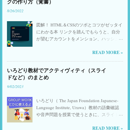
クの作り方（覚書）
イタリアの高校
2
イタリア国民投票
2
元の「 漢字のことば 」タイピングGoogle
8/26/2022
Form、順次追加中（2023.08.07〜） 📺
イタリア語
2
イタリア語学習
2
YouTube上でのGoogle Form視聴不具合につ
スケジュール管理
2
プライベートレッスン
2
図解！ HTML＆CSSのツボとコツがゼッタイ
いて→ こちら 参照 YouTube ショートビデオ
にわかる本 リンクを踏んでもらうと、自分
追加中 ／ 参照 リンク （© The Japan
ポケットWiFi
2
外国人
2
旅行
2
日伊語比較
2
が望むアカウントをメンション、ハッシュ
Foundation Japanese-Language Institute,
日本語教材
2
正規表現
2
絵本で日本語
2
タグ追加などが出来るようなリンクの作り
Urawa） ことばの準備 会話 形に注目 📚 関
READ MORE »
方は、いろいろなブログに載っているんじ
連書籍・おすすめリンク 日本語教育関連の
自動生成
2
AIと教育
1
Airalo
1
ゃないかと思いますが、htmlを作成する方法
本(Amazon) 日本語漢字関連の本(Amazon)
BasicJapanese
1
Blogger
1
CanDoリスト
1
はよくあるのに、リンク(url)として作成する
イタリア語学習書(Amazon) Kindle Unlimited
いろどり教材でアクティヴィティ（スライ
方法があまり載っていなかったので、自分
Audible 日本語教師のためのアクティブ・ラ
ChatGPT
1
ClassroomJapanese
1
ドなど）のまとめ
の覚書のためにも記しておきます。 赤字 の
ーニング Amazon 日本語教師のためのCEFR
Easy Japanese
1
Google Spreadsheet
1
9/02/2023
ところを書き換えてコピペでオッケーで
楽天 聞いて覚える話し方 日本語生中継・初
Google スライド
す。 内容 メンションしてもらう場合 ハッシ
1
Googleサービス
1
Greeting
1
中級編〈1〉 Amazon 日本語生中継 初中級編
いろどり（ The Japan Foundation Japanese-
ュタグを入れてもらう場合 複数のハッシュ
2 ...
Jamboard
1
Japanese
1
Jitsi meet
1
Language Institute, Urawa）教材の語彙確認
タグを入れてもらう場合 メンションとハッ
Liveworksheet
1
Mac
1
Marugoto
1
や音声問題を授業で使うときに、スライド
シュタグを入れてもらう場合 HPなどのURL
やジャムボードを使うことがあります。
を入れてもらう場合 文章を入れてもらう場
Microsoft Office
1
MySOS
1
NotebookLM
1
READ MORE »
X(旧Twitter)で一部公開したところ、たくさ
合 ☆ メンションしてもらう場合のリンク