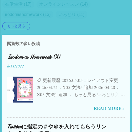
練習問題 Z04S2 確認テスト (p.4) 📋 生...
在伊生活
17
オンラインレッスン
14
irodoriashomework
13
いろどり
11
こどもの日本語
6
自動採点
6
Gフォーム
5
もっと見る
オンライン授業
5
Google Slides
4
Zoom
4
閲覧数の多い投稿
eSIM
4
gas
4
イタリアの学校
4
一時帰国
4
継承語
4
継承語教育
4
Skype
3
Irodori as Homework (X)
Viaggio in Giappone
8/11/2022
3
audible
3
google apps script
3
irodorigoi
3
いろどり初級1
3
📋 更新履歴 2026.05.05：レイアウト変更
イタリアフリーランス
3
一時帰国 SIM eSIM
3
2026.04.21：X05 文法5 追加 2026.04.20：
X03 文法1 追加 … もっと見る いろどり入門
Appointlet
2
Canva
2
EduTech
2
Jitsi
2
（使い方など詳細は こちら ） 🟠 いろどり
Nihongo
2
PearDeck
2
Self Study Japanese
2
READ MORE »
初級1へ → 🟡 いろどり初級2へ → 🟢 いろど
り初中級へ → 𝕏 Twitter(現X)で共有 f
Twitter
2
nihongo tadoku
2
tadoku
2
Facebook で共有 📋 課ごとのまとめ 活動用
いろどりまとめ
2
イタリアの試験
2
Twitterに指定の＃や＠を入れてもらうリン
スライド一部公開 しました。 ✨ New! 各単