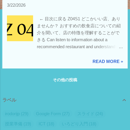
3/22/2026
← 目次に戻る Z04S1 どこかいい店、あり
ませんか？ おすすめの飲食店についての紹
介を聞いて、店の特徴を理解することがで
きる Can listen to information about a
recommended restaurant and understand its
features. 動画 Z04S1 動画 スライド 💻 おす
すめの店スライドをコピー 練習問題 Z04S1
READ MORE »
確認テスト (p.1) 📋 生徒用 Google Form 📋
採点用 Google Form（教師用）コピー 文法
その他の投稿
Z04G1 Nなら、〜 📋 生徒用 Google Form
📋 採点用 Google Form（教師用）コピー ス
クリプト Z04S2 よく混ぜて食べてください
ラベル
料理の食べ方の説明を聞いて、理解するこ
とができる Can listen to and understand the
irodorijp
29
Google Form
27
スライド
24
instructions on how to eat a dish. 動画 Z04S2
動画 スライド 💻 食べ方スライドをコピー
授業準備
19
ICT
18
いろどり入門
18