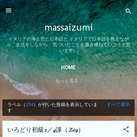
スキップしてメイン コンテンツに移動
massaizumi
イタリアの海と空と日本語と イタリアで日本語を教えなが
ら、生活をしながら、気づいたことを書き連ねていこうと思
います。
HOME
もっと見る…
ラベル（
Z04
）が付いた投稿を表示していま
すべて表示
投
す
稿
いろどり初級2／4課（Z04）