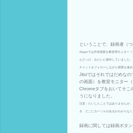
ということで、録画者（つ
Skypeでは共有画面を教室用モニタ
んだっけ、みたいに操作していました。
チャットをフォローしながら授業を進め
Jitsiではそれではだめなの
の画面）を教室モニター（
Chromeタブをおいて
うになりました。
注意：たいしたことではありませんが、
き、どこにカーソルがあるかわからなく
録画に関しては録画ボタン