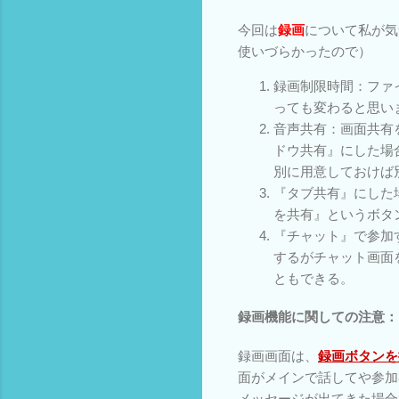
今回は
録画
について私が気
使いづらかったので）
録画制限時間：ファ
っても変わると思い
音声共有：画面共有
ドウ共有』にした場
別に用意しておけば別の
『タブ共有』にした
を共有』というボタ
『チャット』で参加
するがチャット画面
ともできる。
録画機能に関しての注意：
録画画面は、
録画ボタンを押
面がメインで話してや参加者は小さく右
メッセージが出てきた場合