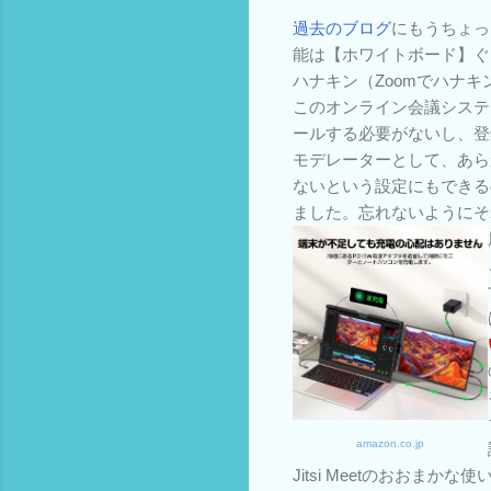
過去のブログ
にもうちょっ
能は【ホワイトボード】ぐ
ハナキン（Zoomでハナ
このオンライン会議システ
ールする必要がないし、登
モデレーターとして、あら
ないという設定にもできる
ました。忘れないようにそれら
amazon.co.jp
Jitsi Meetのおおまかな