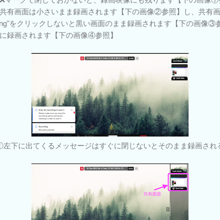
共有画面は小さいまま録画されます【下の画像②参照】し、共有
I'm Sharing"をクリックしないと黒い画面のまま録画されます【下の
に録画されます【下の画像④参照】
①左下に出てくるメッセージはすぐに閉じないとそのまま録画され