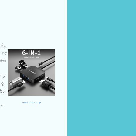
せん。
イドな
加者の
タブ
いる
るよ
amazon.co.jp
きど