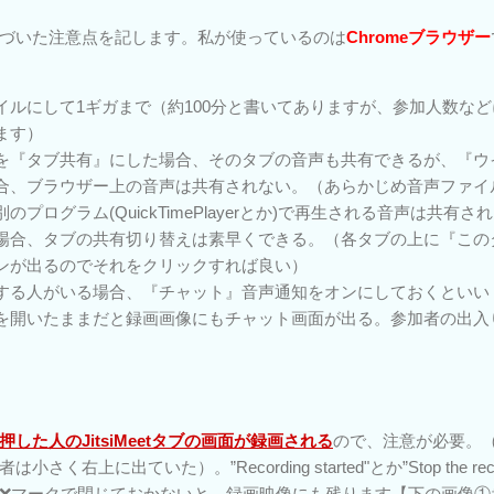
づいた注意点を記します。私が使っているのは
Chromeブラウザー
イルにして1ギガまで（約100分と書いてありますが、参加人数など
ます）
を『タブ共有』にした場合、そのタブの音声も共有できるが、『ウ
合、ブラウザー上の音声は共有されない。（あらかじめ音声ファイ
プログラム(QuickTimePlayerとか)で再生される音声は共有さ
場合、タブの共有切り替えは素早くできる。（各タブの上に『この
ンが出るのでそれをクリックすれば良い）
する人がいる場合、『チャット』音声通知をオンにしておくといい
を開いたままだと録画画像にもチャット画面が出る。参加者の出入
した人のJitsiMeetタブの画面が録画される
ので、注意が必要。（
上に出ていた）。”Recording started"とか”Stop the recordi
❌マークで閉じておかないと、録画映像にも残ります【下の画像①