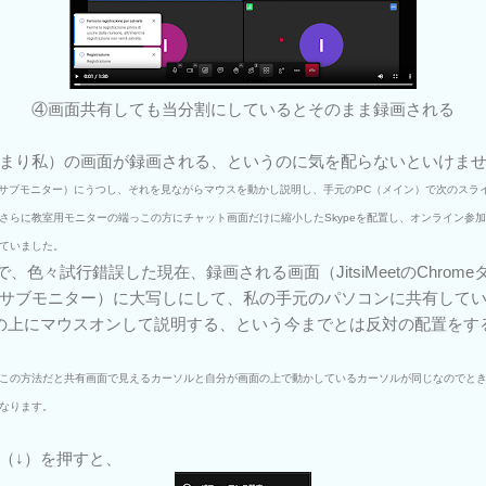
④画面共有しても当分割にしているとそのまま録画される
まり私）の画面が録画される、というのに気を配らないといけま
ー（サブモニター）にうつし、それを見ながらマウスを動かし説明し、手元のPC（メイン）で次のスラ
さらに教室用モニターの端っこの方にチャット画面だけに縮小したSkypeを配置し、オンライン参
ていました。
で、色々試行錯誤した現在、録画される画面（JitsiMeetのChrome
サブモニター）に大写しにして、私の手元のパソコンに共有して
そこの上にマウスオンして説明する、という今までとは反対の配置をす
この方法だと共有画面で見えるカーソルと自分が画面の上で動かしているカーソルが同じなのでと
なります。
（↓）を押すと、