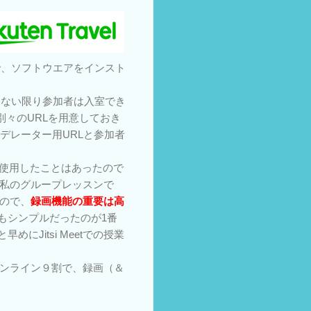
で、ソフトウエアをインスト
しない限り参加者は入室でき
々のURLを用意しておき
、モデレーター用URLと参加者
tを使用したことはあったので
私のグループレッスンで
ので、
録画機能の重要は高
りもシンプルだったのが1番
にJitsi Meetでの授業
ンライン９割で、録画（＆