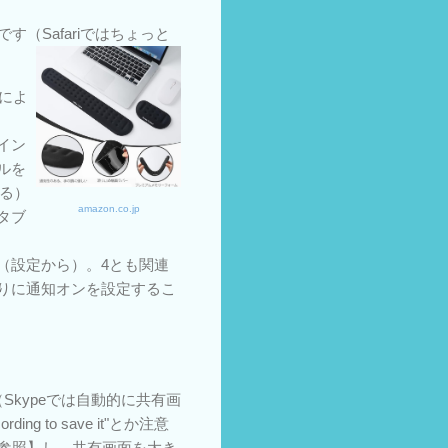
です（Safariではちょっと
によ
イン
ルを
れる）
amazon.co.jp
タブ
（設定から）。4とも関連
りに通知オンを設定するこ
Skypeでは自動的に共有画
ng to save it"とか注意
参照】し、共有画面を大き