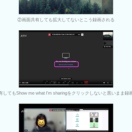
②画面共有しても拡大してないとこう録画される
有しても
Show me what I'm sharingをクリックしないと黒いま