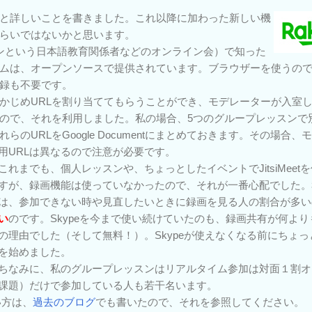
と詳しいことを書きました。これ以降に加わった新しい機
らいではないかと思います。
キンという日本語教育関係者などのオンライン会）で知った
ムは、オープンソースで提供されています。ブラウザーを使うの
録も不要です。
かじめURLを割り当ててもらうことができ、モデレーターが入室
ので、それを利用しました。私の場合、5つのグループレッスンで別
のURLをGoogle Documentにまとめておきます。その場合
用URLは異なるので注意が必要です。
これまでも、個人レッスンや、ちょっとしたイベントでJitsiMee
すが、録画機能は使っていなかったので、それが一番心配でした。
は、参加できない時や見直したいときに録画を見る人の割合が多い
い
のです。Skypeを今まで使い続けていたのも、録画共有が何よ
の理由でした（そして無料！）。Skypeが使えなくなる前にちょっと早め
を始めました。
ちなみに、私のグループレッスンはリアルタイム参加は対面１割オ
課題）だけで参加している人も若干名います。
使い方は、
過去のブログ
でも書いたので、それを参照してください。