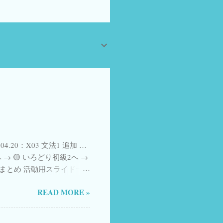
.04.20：X03 文法1 追加 …
→ 🟡 いろどり初級2へ →
 課ごとのまとめ 活動用スライド一
Form、順次追加中
READ MORE »
ちら 参照 YouTube ショート
nstitute, Urawa） ことばの
zon) 日本語漢字関連の本