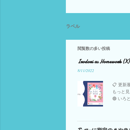
ラベル
閲覧数の多い投稿
Irodori as Homework (X)
8/11/2022
📋 更新履
もっと見
🟢 いろ
部公開 し
（2023.
ビデオ 追加中
準備 会