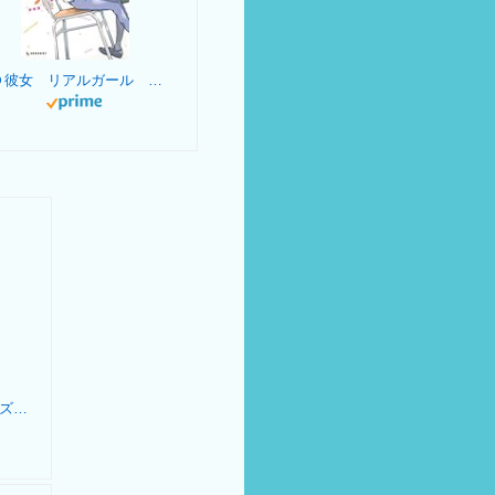
３Ｄ彼女 リアルガール 新装版（１） (デザートコミックス)
研修医 なな子 1 (クイーンズコミックスDIGITAL)