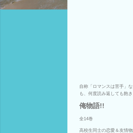
自称「ロマンスは苦手」な
も、何度読み返しても飽き
俺物語!!
全14巻
高校生同士の恋愛＆友情物