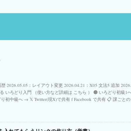
歴 2026.05.05：レイアウト変更 2026.04.21：X05 文法5 追加 2026
る いろどり入門 （使い方など詳細は こちら ） 🟠 いろどり初級1へ 
どり初中級へ → 𝕏 Twitter(現X)で共有 f Facebook で共有 📋
ました。 ✨ New! 各単元の「 漢字のことば 」タイピングGoogle 
08.07〜） 📺 YouTube上でのGoogle Form視聴不具合について→ こ
 ／ 参照 リンク （© The Japan Foundation Japanese-Language I
話 形に注目 📚 関連書籍・おすすめリンク 日本語教育関連の本(Ama