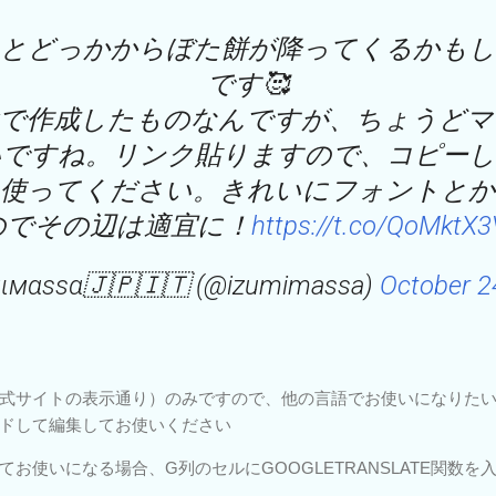
とどっかからぼた餅が降ってくるかも
です🥰
途で作成したものなんですが、ちょうどマ
いですね。リンク貼りますので、コピーし
て使ってください。きれいにフォントとか
のでその辺は適宜に！
https://t.co/QoMktX
мιмαѕѕα🇯🇵🇮🇹 (@izumimassa)
October 2
イトの表示通り）のみですので、他の言語でお使いになりたい方は、Goo
ドして編集してお使いください
お使いになる場合、G列のセルにGOOGLETRANSLATE関数