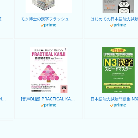
日本語能力試験問題集 N1漢字スピードマスター
モク博士の漢字フラッシュカード - ニーモニックメモリトリックで日本語漢字を学ぶ - JLPT N5 & Joyo 1級 - 日本語 初心者
ネパール語で 日本語 漢字 N4: Japanese Kanji in Nepali जापानी कान्जी N4
[音声DL版] PRACTICAL KANJI 基礎500漢字 Vol.1 Kiso 500 Kanji (500 basic kanji) Vol.1