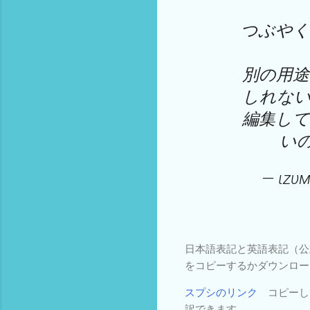
つぶやく
別の用
しれな
編集し
い
— ιzυ
日本語表記と英語表記（公式サ
をコピーするかダウンロー
スプシのリンク
コピーして
訳できます。