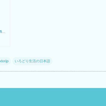
にほんごチャレンジ N4・N5 [かんじ] Nihongo Charenji N4-5 Kanji
odorijp
いろどり生活の日本語