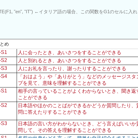
TE(F1, "en", "IT") ←イタリア語の場合、この関数をG1のセルに入