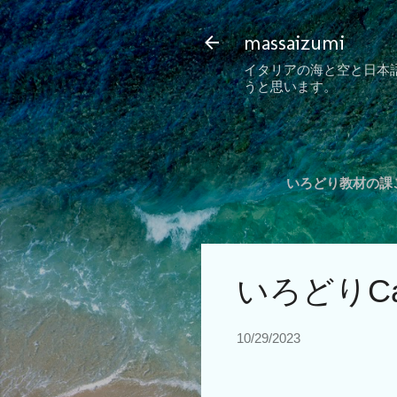
massaizumi
イタリアの海と空と日本
うと思います。
いろどり教材の課ご
いろどりC
10/29/2023