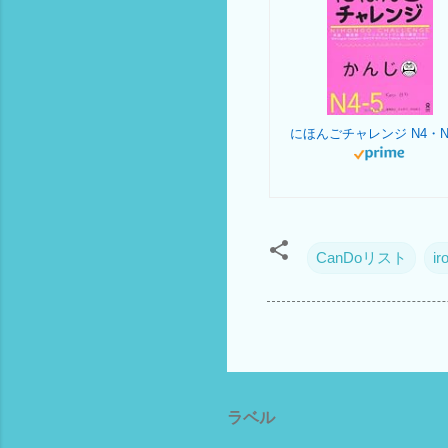
CanDoリスト
ir
ラベル