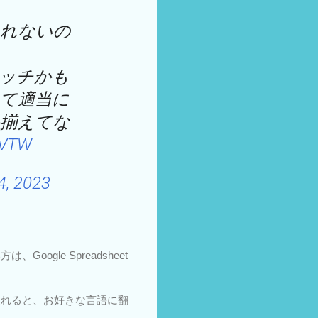
しれないの
ッチかも
て適当に
揃えてな
3VTW
4, 2023
gle Spreadsheet
を入れると、お好きな言語に翻