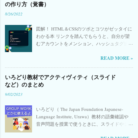
の作り方（覚書）
ピングGoogle Form、順次追加中
8/26/2022
（2023.08.07〜） 📺 YouTube上でのGoogle
Form視聴不具合について→ こちら 参照
図解！ HTML＆CSSのツボとコツがゼッタイに
YouTube ショートビデオ 追加中 ／ 参照 リン
わかる本 リンクを踏んでもらうと、自分が望
ク （© The Japan Foundation Japanese-
むアカウントをメンション、ハッシュタグ追
Language Institute, Urawa） ことばの準備 会話
加などが出来るようなリンクの作り方は、い
形に注目 📚 関連書籍・おすすめリンク 日本語
READ MORE »
ろいろなブログに載っているんじゃないかと
教育関連の本(Amazon) 日本語漢字関連の本
思いますが、htmlを作成する方法はよくあるの
(Amazon) イタリア語学習書(Amazon) Kindle
に、リンク(url)として作成する方法があまり載
Unlimited Audible 日本語教師のためのアクテ
いろどり教材でアクティヴィティ（スライド
っていなかったので、自分の覚書のためにも
ィブ・ラーニング Amazon 日本語教師のため
など）のまとめ
記しておきます。 赤字 のところを書き換えて
のCEFR 楽天 聞いて覚える話し方 日本語生中
9/02/2023
コピペでオッケーです。 内容 メンションして
継・初中級編〈1〉 Amazon 日本語生中継 初中
もらう場合 ハッシュタグを入れてもらう場合
級編2 ...
いろどり（ The Japan Foundation Japanese-
複数のハッシュタグを入れてもらう場合 メン
Language Institute, Urawa）教材の語彙確認や
ションとハッシュタグを入れてもらう場合 HP
音声問題を授業で使うときに、スライドやジ
などのURLを入れてもらう場合 文章を入れて
ャムボードを使うことがあります。X(旧
もらう場合 ☆ メンションしてもらう場合のリ