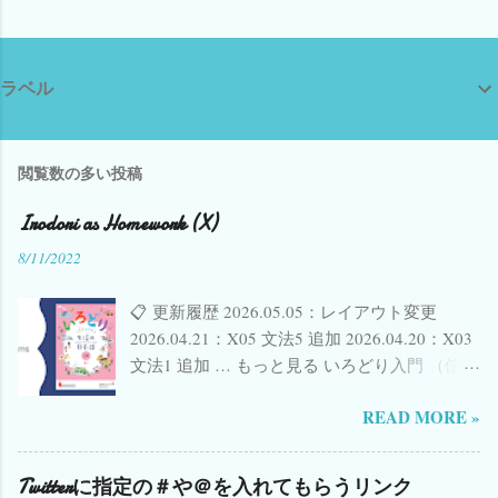
ラベル
閲覧数の多い投稿
Irodori as Homework (X)
8/11/2022
📋 更新履歴 2026.05.05：レイアウト変更
2026.04.21：X05 文法5 追加 2026.04.20：X03
文法1 追加 … もっと見る いろどり入門 （使い
方など詳細は こちら ） 🟠 いろどり初級1へ →
READ MORE »
🟡 いろどり初級2へ → 🟢 いろどり初中級へ →
𝕏 Twitter(現X)で共有 f Facebook で共有 📋 課
ごとのまとめ 活動用スライド一部公開 しまし
Twitterに指定の＃や＠を入れてもらうリンク
た。 ✨ New! 各単元の「 漢字のことば 」タイ