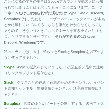
ことになるのでその場合はGoogleアカウントが他の人にも知
られてしまうことは了承してもらうことになります。
ユーザ
ーネームだけしか知られずに済むのはSkype, Slack, Discord,
Scrapboxです。
ただし、ユーザーネーム/ニックネームが本名
とかけ離れていてみてるこちらも誰だかわからなくなってし
まうので、そういうときこちらでネームを書き換えたり注を
つけたりできると便利ですが、
それができるのはSkype,
Discord, Whatsappです。
私のクラスでは、今までSkypeとSlackとScrapboxを以下のよ
うに使ってきました。
Skype
(Skypeで授業をしていました)：授業直前／最中の連絡
（リンクやプリント送付など）
Slack
：クラスごとの連絡／宿題のためのチャンネル、イベン
ト告知チャンネル、情報交換チャンネル、漢字練習帳提出チ
ャンネル
Scrapbox
：授業のまとめノートを公開共有する。映画フェス