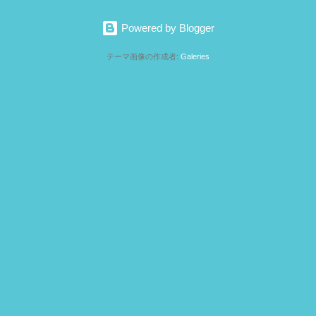
t.co/s8x87MxLeu pic.twitter.com/AzSXM8gQwP — ιzυмιмαѕѕα🇯🇵🇮🇹
Powered by Blogger
023 絵トレ英単語1000＋[音声DL付]ーー見たもの何でも言ってみる
。 個人授業（特にオンライン）：スライドを共有して生徒に直接操
テーマ画像の作成者:
Galeries
の1（グループワーク）：スライドを共有してみんなで話し合いな
人にしておくと混乱しなくていい） 例えば、語彙確認。語彙リス
の知識を交換しあってスライドやパネルを完成させる 音声を聞い
ルの違う学習者同士、または得手不得手が違う（聞き取りは得意
るけど聞き取りは苦手など）学習者同士で完成する。 読みとる練
の場合は、直接読める漢字をまるで囲んだり、線をひいたりする。
作業）：あらかじめ生徒の分だけスライド（ジャムぼの場合はフ
たはフレーム）を生徒1人につき一枚割り当てる（人数が多い場合
グリッド・ビュー」で見ながら全員の進捗状況／回答状況を確かめ
スライドにあらかじめ...