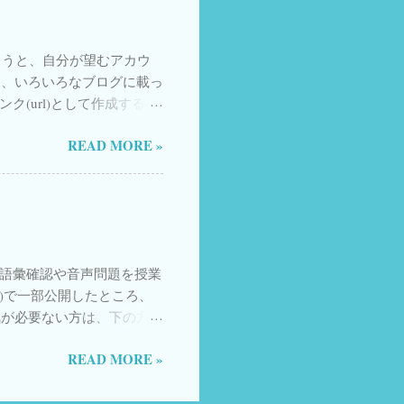
生中継・初中級編〈1〉
もらうと、自分が望むアカウ
は、いろいろなブログに載っ
ク(url)として作成する方
赤字 のところを書き換え
READ MORE »
入れてもらう場合 複数の
合 HPなどのURLを入れ
例 @izumimassa
：＠記号は入れない 目次に戻る ☆ ハッシ
intent/tweet?hashtags=
ッシュタグを入れてもらう場合のリ
Urawa）教材の語彙確認や音声問題を授業
tags= irodoriashomework ,
r)で一部公開したところ、
ュタグを入れてもらう場合のリン
気が必要ない方は、下の方に
t/tweet?screen_name=
使い方だけ説明したページ
)でつなげばいい 以下は私自身は現在あま
READ MORE »
ドで答える方式にすると楽し
って見守ったり。 他にも
odorijp