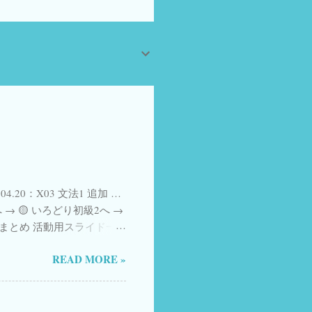
.04.20：X03 文法1 追加 …
→ 🟡 いろどり初級2へ →
 課ごとのまとめ 活動用スライド一
Form、順次追加中
READ MORE »
ちら 参照 YouTube ショート
nstitute, Urawa） ことばの
zon) 日本語漢字関連の本
 日本語教師のためのアクティブ・ラーニ