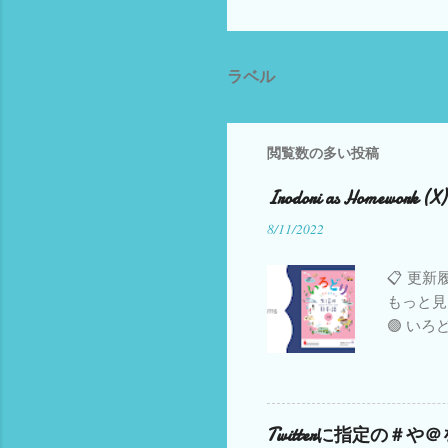
ラベル
閲覧数の多い投稿
Irodori as Homework (X)
8/11/2022
📋 更新履
もっと見
🟢 いろ
部公開 し
（2023.
ビデオ 追加中
準備 会
Twitterに指定の
(Amazo