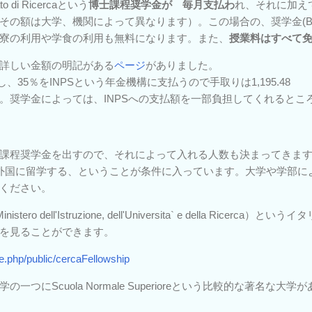
to di Ricercaという
博士課程奨学金が 毎月支払わ
れ、それに加え
その額は大学、機関によって異なります）。この場合の、奨学金(BO
寮の利用や学食の利用も無料になります。また、
授業料はすべて
詳しい金額の明記がある
ページ
がありました。
だし、35％をINPSという年金機構に支払うので手取りは1,195.48
。奨学金によっては、INPSへの支払額を一部負担してくれるとこ
課程奨学金を出すので、それによって入れる人数も決まってきます
外国に留学する、ということが条件に入っています。大学や学部に
ください。
ro dell'Istruzione, dell'Universita` e della Ricer
を見ることができます。
ate.php/public/cercaFellowship
一つにScuola Normale Superioreという比較的な著名な