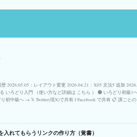
歴 2026.05.05：レイアウト変更 2026.04.21：X05 文法5 追加 2026
る いろどり入門 （使い方など詳細は こちら ） 🟠 いろどり初級1へ 
どり初中級へ → 𝕏 Twitter(現X)で共有 f Facebook で共有 📋
ました。 ✨ New! 各単元の「 漢字のことば 」タイピングGoogle 
08.07〜） 📺 YouTube上でのGoogle Form視聴不具合について→ こ
 ／ 参照 リンク （© The Japan Foundation Japanese-Language I
話 形に注目 📚 関連書籍・おすすめリンク 日本語教育関連の本(Ama
＃や＠を入れてもらうリンクの作り方（覚書）
n) イタリア語学習書(Amazon) Kindle Unlimited Audible