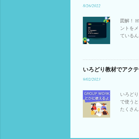
8/26/2022
ング A
Amazo
図解！ 
ントをメ
ているん
法があま
てコピペ
ハッシュ
てもらう
いろどり教材でアクテ
https:/
9/02/2023
ュタグを入れて
irodo
いろどり（ 
ンク ☆ 例 #
で使うと
irod
たくさん
ク ☆ 例 @i
スクロー
izumim
はこちら
り使わな
い感じに
あるので