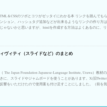
mazon 日本語教師のためのCEFR 楽天 聞いて覚える話し方 日本語
n 日本語生中継 初中級編2 ...
HTML＆CSSのツボとコツがゼッタイにわかる本 リンクを踏んで
ンション、ハッシュタグ追加などが出来るようなリンクの作り方
じゃないかと思いますが、htmlを作成する方法はよくあるのに、リン
り載っていなかったので、自分の覚書のためにも記しておきます。 
でオッケーです。 内容 メンションしてもらう場合 ハッシュタグを
タグを入れてもらう場合 メンションとハッシュタグを入れてもらう場
場合 文章を入れてもらう場合 ☆ メンションしてもらう場合のリンク ☆ 
ィヴィティ（スライドなど）のまとめ
/twitter.com/intent/tweet?screen_name= izumimassa 注意
もらう場合のリンク ☆ 例 #irodoriashomework https://twitter.com/
riashomework 注意：#記号は入れない 目次に戻る ☆ 複数のハ
The Japan Foundation Japanese-Language Institute, 
irodoriashomework #irodorijp https://twitter.com/intent/tweet?hash
きに、スライドやジャムボードを使うことがあります。X(旧Twitte
orijp コンマ(,)で足せばいい。 目次に戻る ☆ メンションとハッシ
反響をいただけたので使用案も付け足すことにしました。（前を
zumimassa #irodoriashomework #irodorijp https://twitter.com/inten
ルしてください） （ジャムボ終了に伴い、それっぽいスライドの
assa &hashtags= irodoriashomework , irodorijp アンド(&
 → ） いろどり教材を授業で使うときに、スライドやジャムボー
いのですが、使う必要があった時のためにメモ。 ...
なる気がします。グループでわいわいやったり、個人作業にして黙
すが、あちこちに散らばっているので見つけたらまた付け足します。 #ir