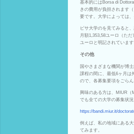
基本的にはBorsa di Dottora
きの費用が負担されます（
要です。大学によっては、
ピサ大学のを見てみると、
月額1,353,58ユーロ（た
ユーロと明記されています
その他
国やさまざまな機関が博士
課程の間に、最低6ヶ月は
ので、各募集要項をごらん
興味のある方は、MIUR（Ministe
でも全ての大学の募集状況
https://bandi.miur.it/doctor
例えば、私の地域にある大学の
てみます。