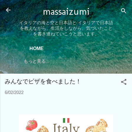
スキップしてメイン コンテンツに移動
massaizumi
イタリアの海と空と日本語と イタリアで日本語
を教えながら、生活をしながら、気づいたこと
を書き連ねていこうと思います。
HOME
もっと見る…
みんなでピザを食べました！
6/02/2022