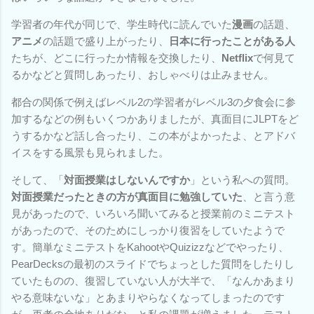
学習者の年代が同じで、学生時代に読んでいた
漫画
の話題、
アニメ
の話題で盛り上がったり、
日本に行ったことがある人
たちが、どこに行ったか情報を交換したり、
Netflix
で何見て
るかなどと質問しあったり、おしゃべりは止みません。
都合の関係で例えばレベル2の学習者がレベル3の夕食会に参
加するなどの例もいくつかありましたが、真面目にJLPTをど
うするかなど話し合ったり、この本がよかったよ、とアドバ
イスをする風景も見られました。
そして、「
対面授業はしないんですか
」という私への質問。
対面授業だったときの方が真面目に勉強していた
、と言う意
見があったので、いろいろ聞いてみると授業前のミニテスト
があったので、そのためにしっかり復習をしていたようで
す。簡単なミニテストをKahootやQuizizzなどでやったり、
PearDecksの最初のスライドでちょっとした質問をしたりし
ていたものの、復習していない人が大半で、「なんかあまり
やる意味ないな」とあまりやらなくなってしまったのです