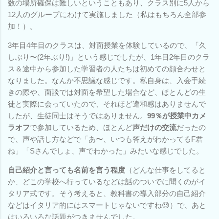
数の場所確保は難しいということもあり、クラス別に5人から
12人のグループにわけて実施しました（私はもちろん全部参
加！）。
3年目4年目のクラスは、対面授業を体験しているので、「久
しぶり〜(2年ぶり!)」という感じでしたが、1年目2年目のクラ
ス＆途中から参加した学習者の人たちは初めての顔合わせと
なりました。なんか不思議な感じです。私自身は、入会手続
きの際や、面談では対面を希望した場合など、ほとんどの生
徒と実際に会っていたので、それほど違和感はありませんで
したが、生徒同士はそうではありません。
99％が授業中カメ
ラオフ
で参加しているため、ほとんど
声だけの交流
だったの
で、声や話し方などで「あ〜、いつも答えがわかってるF君
ね」「Sさんでしょ、声でわかった」みたいな感じでした。
自己紹介と言っても名前を言う程度
（どんな仕事をしてると
か、どこの学校へ行っているなどは話のついでに聞くのがイ
タリア式です。そう考えると、教科書の導入部分の自己紹介
などはイタリア的にはスマートじゃないですね😓）で、あと
はいろいろな話題がつきませんでした。