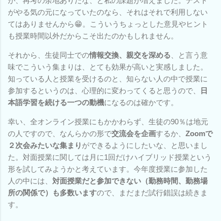
が、再考の余地ありだな、と私の課題が増えました。テスト
がやる気の元になっていたのなら、それはそれで利用しない
てはありませんから😁。こういうちょっとした意見やヒント
も授業時間以外だからこそ出たのかもしれません。
それから、生徒同士での
情報交換、親交を深める
、と言う意
味でこういう集まりは、とても効果が高いと実感しました。
知っている人と授業を受けるのと、知らない人の中で授業に
参加するというのは、心理的に変わってくると思うので、
日
本語学習を続ける一つの動機
になるのは確かです。
幸い、全オンライン授業にもかかわらず、生徒の90％は地元
の人ですので、なんらかの形で
交流会を企画
するか、
Zoomで
２次会みたいな集まり
ができるようにしたいな、と思いまし
た。対面授業に関しては月に1回だけハイブリッド授業という
形を試してみようかと考えています。今年度授業に参加した
人の中には、
対面授業だと参加できない（勤務時間、勤務場
所の関係で）も多数います
ので、まだまだ試行錯誤は続きま
す。