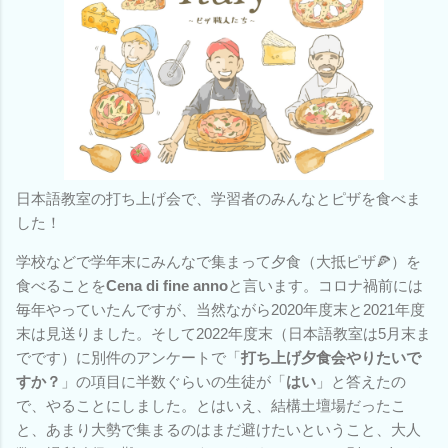
日本語教室の打ち上げ会で、学習者のみんなとピザを食べま
した！
学校などで学年末にみんなで集まって夕食（大抵ピザ🍕）を
食べることを
Cena di fine anno
と言います。コロナ禍前には
毎年やっていたんですが、当然ながら2020年度末と2021年度
末は見送りました。そして2022年度末（日本語教室は5月末ま
でです）に別件のアンケートで「
打ち上げ夕食会やりたいで
すか？
」の項目に半数ぐらいの生徒が「
はい
」と答えたの
で、やることにしました。とはいえ、結構土壇場だったこ
と、あまり大勢で集まるのはまだ避けたいということ、大人