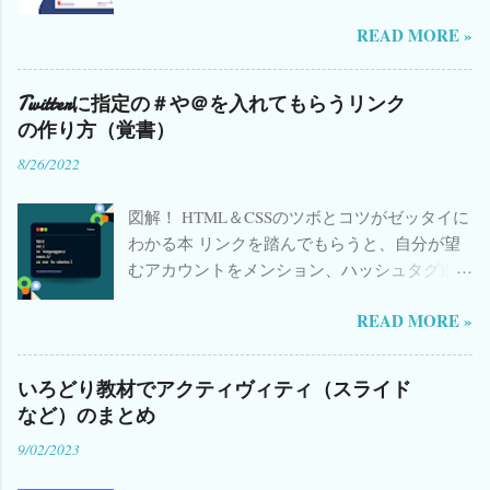
方など詳細は こちら ） 🟠 いろどり初級1へ →
READ MORE »
🟡 いろどり初級2へ → 🟢 いろどり初中級へ →
𝕏 Twitter(現X)で共有 f Facebook で共有 📋 課
ごとのまとめ 活動用スライド一部公開 しまし
Twitterに指定の＃や＠を入れてもらうリンク
た。 ✨ New! 各単元の「 漢字のことば 」タイ
の作り方（覚書）
ピングGoogle Form、順次追加中
8/26/2022
（2023.08.07〜） 📺 YouTube上でのGoogle
Form視聴不具合について→ こちら 参照
図解！ HTML＆CSSのツボとコツがゼッタイに
YouTube ショートビデオ 追加中 ／ 参照 リン
わかる本 リンクを踏んでもらうと、自分が望
ク （© The Japan Foundation Japanese-
むアカウントをメンション、ハッシュタグ追
Language Institute, Urawa） ことばの準備 会話
加などが出来るようなリンクの作り方は、い
形に注目 📚 関連書籍・おすすめリンク 日本語
READ MORE »
ろいろなブログに載っているんじゃないかと
教育関連の本(Amazon) 日本語漢字関連の本
思いますが、htmlを作成する方法はよくあるの
(Amazon) イタリア語学習書(Amazon) Kindle
に、リンク(url)として作成する方法があまり載
Unlimited Audible 日本語教師のためのアクテ
いろどり教材でアクティヴィティ（スライド
っていなかったので、自分の覚書のためにも
ィブ・ラーニング Amazon 日本語教師のため
など）のまとめ
記しておきます。 赤字 のところを書き換えて
のCEFR 楽天 聞いて覚える話し方 日本語生中
9/02/2023
コピペでオッケーです。 内容 メンションして
継・初中級編〈1〉 Amazon 日本語生中継 初中
もらう場合 ハッシュタグを入れてもらう場合
級編2 ...